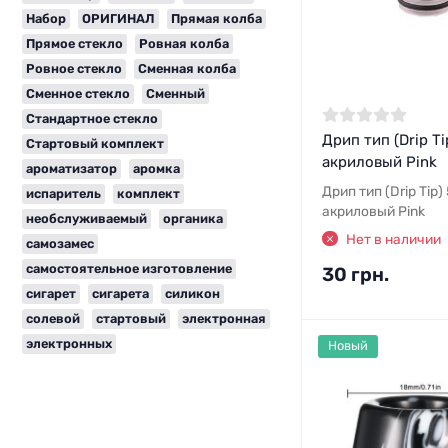
Набор
ОРИГИНАЛ
Прямая колба
Прямое стекло
Ровная колба
Ровное стекло
Сменная колба
Сменное стекло
Сменный
Стандартное стекло
Дрип тип (Drip Ti
Стартовый комплект
акриловый Pink
ароматизатор
аромка
Дрип тип (Drip Tip)
испаритель
комплект
акриловый Pink
необслуживаемый
органика
Нет в наличии
самозамес
самостоятельное изготовление
30 грн.
сигарет
сигарета
силикон
солевой
стартовый
электронная
электронных
Новый