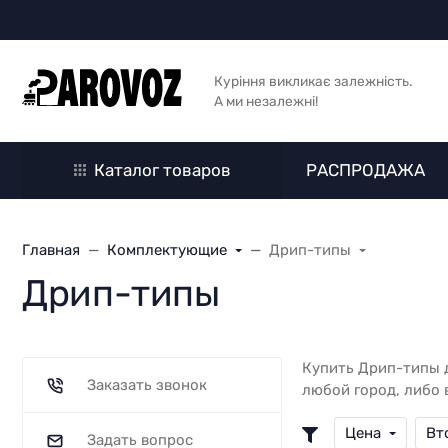
Куріння викликає залежність.
А ми незалежні!
Каталог товаров
РАСПРОДАЖА
Главная
Комплектующие
Дрип-типы
Дрип-типы
Купить Дрип-типы д
Заказать звонок
любой город, либо 
Цена
Вт
Задать вопрос