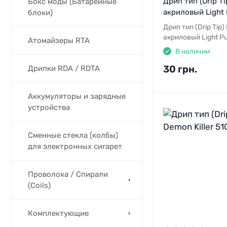
Дрип тип (Drip Ti
Бокс моды (Батарейные
акриловый Light 
блоки)
Дрип тип (Drip Tip)
акриловый Light Pu
Атомайзеры RTA
В наличии
30 грн.
Дрипки RDA / RDTA
Аккумуляторы и зарядные
устройства
Сменные стекла (колбы)
для электронных сигарет
Проволока / Спирали
(Coils)
Комплектующие