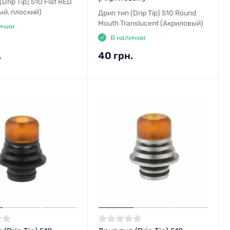
Drip Tip) 510 Flat RED
ый, плоский)
Дрип тип (Drip Tip) 510 Round
Mouth Translucent (Акриловый)
ичии
В наличии
.
40 грн.