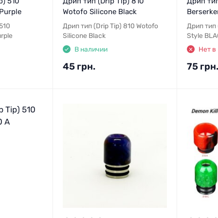
p) 510
Дрип тип (Drip Tip) 810
Дрип тип
Purple
Wotofo Silicone Black
Berserke
 510
Дрип тип (Drip Tip) 810 Wotofo
Дрип тип 
rple
Silicone Black
Style BL
В наличии
Нет в
45 грн.
75 грн