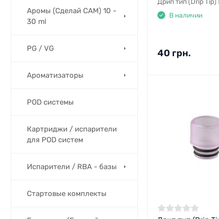
Дрип тип (Drip Tip)
Аромы (Сделай САМ) 10 -
В наличии
30 ml
PG / VG
40 грн.
Ароматизаторы
POD системы
Картриджи / испарители
для POD систем
Испарители / RBA - базы
Стартовые комплекты