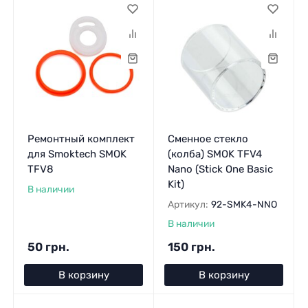
Ремонтный комплект
Сменное стекло
для Smoktech SMOK
(колба) SMOK TFV4
TFV8
Nano (Stick One Basic
Kit)
В наличии
Артикул:
92-SMK4-NNO
В наличии
50 грн.
150 грн.
В корзину
В корзину