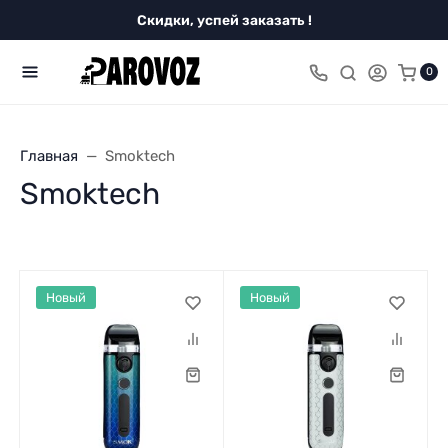
Скидки, успей заказать !
0
Главная
Smoktech
Smoktech
Новый
Новый