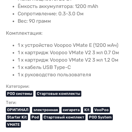
Ёмкость аккумулятора: 1200 mAh
Сопротивление: 0.3-3.0 Ом
Вес: 90 грамм
Комплектация:
1 x устройство Voopoo VMate E (1200 мАч)
1 х картридж Voopoo VMate V2 3 мл 0.7 Ом
1 х картридж Voopoo VMate V2 3 мл 1.2 Ом
1 x кабель USB Type-C
1 х руководство пользователя
Категории:
POD системы
Стартовые комплекты
Теги:
ОРИГИНАЛ
электронная
сигарета
Kit
VooPoo
Starter Kit
Pod
Стартовый комплект
POD System
VMATE